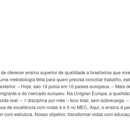
e oferecer ensino superior de qualidade a brasileiros que viv
uma metodologia feita para quem precisa conciliar trabalho, estu
exterior. – Hoje, são 19 polos em 10 países europeus. – Mais 
imigrante e do mercado europeu. Na Unigran Europa, a qualida
vida real: – 1 disciplina por mês – foco total, sem sobrecarga. –
sos de excelência com notas 4 e 5 no MEC. Aqui, o ensino é p
cer com estrutura. Nosso objetivo: transformar vidas com educa