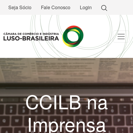
Seja Sócio
Fale Conosco
Login
CCILB na
Imprensa