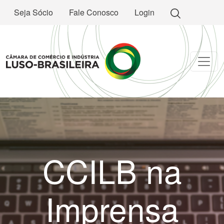
Seja Sócio
Fale Conosco
Login
CCILB na
Imprensa