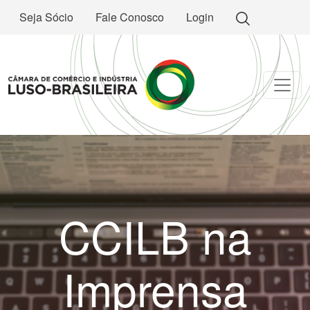
Seja Sócio
Fale Conosco
Login
CCILB na
Imprensa