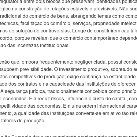
gulatória entre dois blocos que preservam identidades políticas
gico na construção de relações estáveis e previsíveis. Não sur
 tradicional do comércio de bens, abrangendo temas como com
as técnicas, facilitação do comércio, serviços, propriedade intele
os de solução de controvérsias. Longe de constituírem capítulo
 acordo, porque revelam que o comércio contemporâneo depend
ão das incertezas institucionais.
xão que, embora frequentemente negligenciada, possui conside
supõem previsibilidade. O investimento produtivo, sobretudo 
stos competitivos de produção; exige confiança na estabilidade
dade dos contratos e na capacidade das instituições de oferecer
. A segurança jurídica, tradicionalmente concebida como princípi
 econômica. Ela reduz riscos, influencia o custo do capital, co
petitividade das economias. Em uma ordem internacional caract
ento, a qualidade das instituições converte-se em ativo tão re
s fatores de produção.
nião Europeia deve ser examinada precisamente sob essa pers