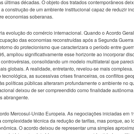
as últimas décadas. O objeto dos tratados contemporâneos deix
 construção de um ambiente institucional capaz de reduzir in
ntre economias soberanas.
ia evolução do comércio internacional. Quando o Acordo Geral 
ocupação das economias reconstruídas após a Segunda Guerra
retorno do protecionismo que caracterizara o período entre gue
 ampliou significativamente esse horizonte ao incorporar disci
 controvérsias, consolidando um modelo multilateral que pareci
ais globais. A realidade, entretanto, revelou-se mais complexa
tecnológica, as sucessivas crises financeiras, os conflitos ge
às políticas públicas alteraram profundamente o ambiente no q
nacional deixou de ser compreendido como finalidade autônoma
is abrangente.
cordo Mercosul-União Europeia. As negociações iniciadas em 
complexidade técnica da redução de tarifas, mas porque, ao l
conômica. O acordo deixou de representar uma simples aproxim