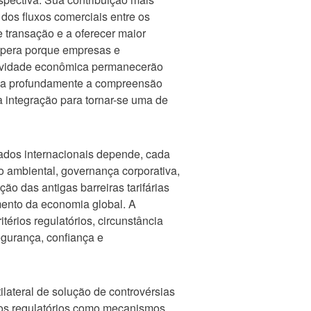
dos fluxos comerciais entre os
e transação e a oferecer maior
ospera porque empresas e
atividade econômica permanecerão
fica profundamente a compreensão
a integração para tornar-se uma de
cados internacionais depende, cada
o ambiental, governança corporativa,
ão das antigas barreiras tarifárias
amento da economia global. A
térios regulatórios, circunstância
egurança, confiança e
lateral de solução de controvérsias
tos regulatórios como mecanismos