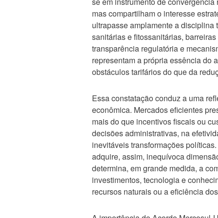
se em instrumento de convergência re
mas compartilham o interesse estraté
ultrapasse amplamente a disciplina
sanitárias e fitossanitárias, barreir
transparência regulatória e mecanism
representam a própria essência do
obstáculos tarifários do que da reduç
Essa constatação conduz a uma refle
econômica. Mercados eficientes pres
mais do que incentivos fiscais ou cu
decisões administrativas, na efetivi
inevitáveis transformações políticas
adquire, assim, inequívoca dimensão
determina, em grande medida, a com
investimentos, tecnologia e conhecim
recursos naturais ou a eficiência do
A importância do Acordo Mercosul-U