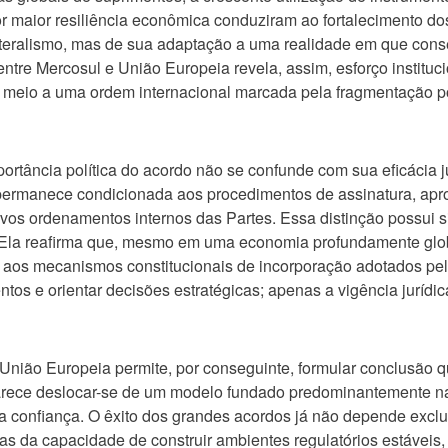
or maior resiliência econômica conduziram ao fortalecimento do
ateralismo, mas de sua adaptação a uma realidade em que cons
entre Mercosul e União Europeia revela, assim, esforço instituc
meio a uma ordem internacional marcada pela fragmentação polí
portância política do acordo não se confunde com sua eficácia 
ermanece condicionada aos procedimentos de assinatura, aprov
tivos ordenamentos internos das Partes. Essa distinção possui 
 Ela reafirma que, mesmo em uma economia profundamente glob
a aos mecanismos constitucionais de incorporação adotados pel
os e orientar decisões estratégicas; apenas a vigência jurídica
União Europeia permite, por conseguinte, formular conclusão qu
parece deslocar-se de um modelo fundado predominantemente na 
da confiança. O êxito dos grandes acordos já não depende exc
as da capacidade de construir ambientes regulatórios estáveis, 