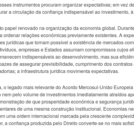
esses instrumentos procuram organizar expectativas; em vez 
rar a circulação da confiança indispensável ao investimento, 
to papel renovado na organização da economia global. Durante mu
 a ordenar relações econômicas previamente existentes. A expe
ões jurídicas que tornam possível a existência de mercados co
ndivíduos, empresas e Estados assumam compromissos cujos efe
ermanecem indispensáveis ao desenvolvimento, mas sua eficiên
zes de assegurar previsibilidade, cumprimento dos contratos 
dorias; a infraestrutura jurídica movimenta expectativas.
a, o legado mais relevante do Acordo Mercosul-União Europeia
io nem pelo volume de investimentos imediatamente atraídos ap
demonstração de que prosperidade econômica e segurança jurídi
ntares de uma mesma construção institucional. Economias nego
, em uma ordem internacional marcada pela crescente complexid
r, a confiança produzida pelo Direito converte-se no mais sofi