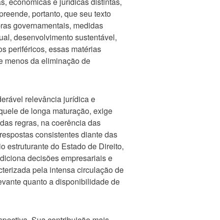
, econômicas e jurídicas distintas,
preende, portanto, que seu texto
pras governamentais, medidas
ctual, desenvolvimento sustentável,
s periféricos, essas matérias
e menos da eliminação de
rável relevância jurídica e
aquele de longa maturação, exige
 das regras, na coerência das
 respostas consistentes diante das
o estruturante do Estado de Direito,
ndiciona decisões empresariais e
erizada pela intensa circulação de
levante quanto a disponibilidade de
pectiva. Sua contribuição mais