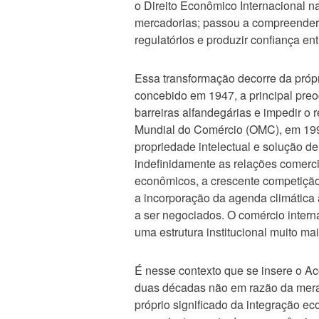
o Direito Econômico Internacional n
mercadorias; passou a compreender a
regulatórios e produzir confiança e
Essa transformação decorre da própr
concebido em 1947, a principal pre
barreiras alfandegárias e impedir o 
Mundial do Comércio (OMC), em 1995,
propriedade intelectual e solução de
indefinidamente as relações comerci
econômicos, a crescente competição 
a incorporação da agenda climática 
a ser negociados. O comércio inter
uma estrutura institucional muito ma
É nesse contexto que se insere o A
duas décadas não em razão da mera 
próprio significado da integração e