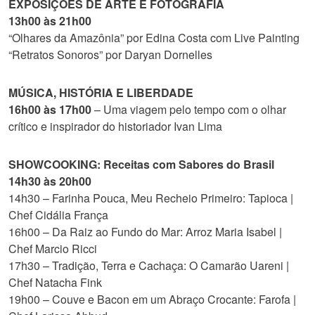
EXPOSIÇÕES DE ARTE E FOTOGRAFIA
13h00 às 21h00
“Olhares da Amazônia” por Edina Costa com Live Painting
“Retratos Sonoros” por Daryan Dornelles
MÚSICA, HISTÓRIA E LIBERDADE
16h00 às 17h00
– Uma viagem pelo tempo com o olhar
crítico e inspirador do historiador Ivan Lima
SHOWCOOKING: Receitas com Sabores do Brasil
14h30 às 20h00
14h30 – Farinha Pouca, Meu Recheio Primeiro: Tapioca |
Chef Cidália França
16h00 – Da Raiz ao Fundo do Mar: Arroz Maria Isabel |
Chef Marcio Ricci
17h30 – Tradição, Terra e Cachaça: O Camarão Uareni |
Chef Natacha Fink
19h00 – Couve e Bacon em um Abraço Crocante: Farofa |