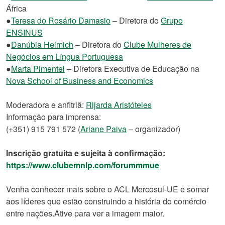
África
●
Teresa do Rosário Damasio
– Diretora do
Grupo
ENSINUS
●
Danúbia Helmich
– Diretora do
Clube Mulheres de
Negócios em Língua Portuguesa
●
Marta Pimentel
– Diretora Executiva de Educação na
Nova School of Business and Economics
Moderadora e anfitriã:
Rijarda Aristóteles
Informação para imprensa:
(+351) 915 791 572 (
Ariane Paiva
– organizador)
Inscrição gratuita e sujeita à confirmação:
https://www.clubemnlp.com/forummmue
Venha conhecer mais sobre o ACL Mercosul-UE e somar
aos líderes que estão construindo a história do comércio
entre nações.Ative para ver a imagem maior.